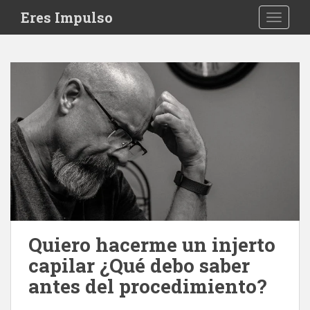
S
Eres Impulso
TOGGLE
k
i
p
t
o
m
a
i
n
c
o
n
t
e
Quiero hacerme un injerto
n
capilar ¿Qué debo saber
t
antes del procedimiento?