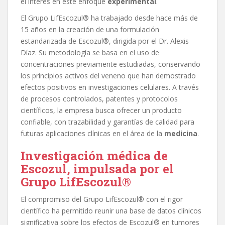
el interés en este enfoque
experimental
.
El Grupo LifEscozul® ha trabajado desde hace más de
15 años en la creación de una formulación
estandarizada de Escozul®, dirigida por el Dr. Alexis
Díaz. Su metodología se basa en el uso de
concentraciones previamente estudiadas, conservando
los principios activos del veneno que han demostrado
efectos positivos en investigaciones celulares. A través
de procesos controlados, patentes y protocolos
científicos, la empresa busca ofrecer un producto
confiable, con trazabilidad y garantías de calidad para
futuras aplicaciones clínicas en el área de la
medicina
.
I
nvestigació
n m
é
dica de
Escozul, impulsada por el
Grupo LifEscozul
®
El compromiso del Grupo LifEscozul® con el rigor
científico ha permitido reunir una base de datos clínicos
significativa sobre los efectos de Escozul® en tumores