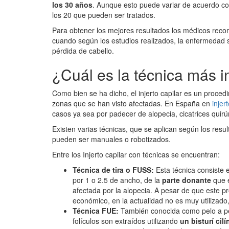
los 30 años
. Aunque esto puede variar de acuerdo co
los 20 que pueden ser tratados.
P
ara obtener los mejores resultados los médicos reco
cuando según los estudios realizados, la enfermedad s
pérdida de cabello.
¿Cuál es la técnica más in
Como bien se ha dicho, el injerto capilar es un proce
zonas que se han visto afectadas. En España en
injer
casos ya sea por padecer de alopecia, cicatrices quir
Existen varias técnicas, que se aplican según los resul
pueden ser manuales o robotizados.
Entre los Injerto capilar con técnicas se encuentran:
Técnica de tira o FUSS:
Esta técnica consiste
por 1 o 2.5 de ancho, de la
parte donante
que e
afectada por la alopecia. A pesar de que este 
económico, en la actualidad no es muy utilizado,
Técnica FUE:
También conocida como pelo a pel
folículos son extraídos utilizando
un bisturí cil