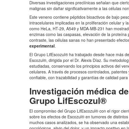
Diversas investigaciones preclínicas señalan que cie
malignas sin dañar significativamente a las células no
Este veneno contiene péptidos bioactivos de bajo peso
intracelulares implicadas en la proliferación celular y
como HeLa, HT-29, A549 y MDA-MB-231 han mostrado un
enzimas como las caspasas, elevación de la proteína p5
contraste, las células sanas no han presentado efectos
experimental
.
El Grupo LifEscozul® ha trabajado desde hace más de
Escozul®, dirigida por el Dr. Alexis Díaz. Su metodol
estudiadas, conservando los principios activos del ve
celulares. A través de procesos controlados, patentes 
confiable, con trazabilidad y garantías de calidad para 
I
nvestigació
n m
é
dica de
Grupo LifEscozul
®
El compromiso del Grupo LifEscozul® con el rigor cientí
sobre los efectos de Escozul® en tumores de distinto
muchos casos analizados, se ha observado una estabil
oncológicos, alivio del dolor, y un impacto positivo en 