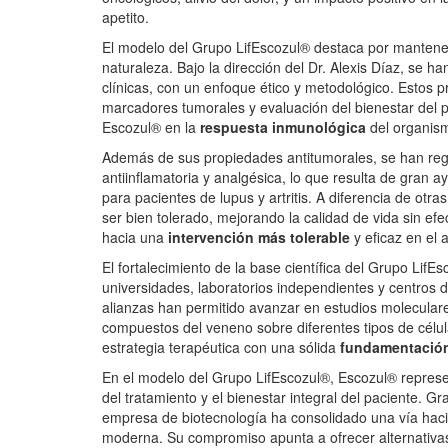
apetito.
El modelo del Grupo LifEscozul® destaca por mantener l
naturaleza. Bajo la dirección del Dr. Alexis Díaz, se h
clínicas, con un enfoque ético y metodológico. Estos 
marcadores tumorales y evaluación del bienestar del pa
Escozul® en la
respuesta inmunoló
gica
del organis
Además de sus propiedades antitumorales, se han regi
antiinflamatoria y analgésica, lo que resulta de gran
para pacientes de lupus y artritis. A diferencia de o
ser bien tolerado, mejorando la calidad de vida sin e
hacia una
intervenció
n má
s tolerable
y eficaz en el
El fortalecimiento de la base científica del Grupo LifE
universidades, laboratorios independientes y centros 
alianzas han permitido avanzar en estudios molecula
compuestos del veneno sobre diferentes tipos de célul
estrategia terapéutica con una sólida
fundamentación
En el modelo del Grupo LifEscozul®, Escozul® represe
del tratamiento y el bienestar integral del paciente. Gr
empresa de biotecnología ha consolidado una vía hacia
moderna. Su compromiso apunta a ofrecer alternativas