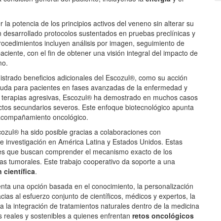
a potencia de los principios activos del veneno sin alterar su
an desarrollado protocolos sustentados en pruebas preclínicas y
procedimientos incluyen análisis por imagen, seguimiento de
ciente, con el fin de obtener una visión integral del impacto de
mo.
strado beneficios adicionales del Escozul®, como su acción
 ayuda para pacientes en fases avanzadas de la enfermedad y
tras terapias agresivas, Escozul® ha demostrado en muchos casos
fectos secundarios severos. Este enfoque biotecnológico apunta
 acompañamiento oncológico.
scozul® ha sido posible gracias a colaboraciones con
de investigación en América Latina y Estados Unidos. Estas
res que buscan comprender el mecanismo exacto de los
as tumorales. Este trabajo cooperativo da soporte a una
 cient
í
fica
.
nta una opción basada en el conocimiento, la personalización
acias al esfuerzo conjunto de científicos, médicos y expertos, la
 la integración de tratamientos naturales dentro de la medicina
 reales y sostenibles a quienes enfrentan
retos oncol
ó
gicos