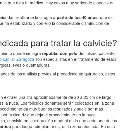
n lo que diga tu médico. Hay casos muy serios de alopecia en
miendan realizarse la cirugía
a partir de los 40 años
, que es
e ha estabilizado y con ello la considerable disminución de
dicada para tratar la calvicie?
dimiento donde se logra
repoblar con pelo
del mismo paciente,
to capilar Zaragoza
son especialistas en el tratamiento de estos
úrgicas leves o quemaduras.
tados de los análisis previos al procedimiento quirúrgico, estos
 en extraer una tira aproximadamente de 20 a 25 cm de largo
s la nuca. Los folículos donantes serán colocados en la zona
procedimiento da muy buenos resultados y suele ser más
 por la cicatriz que deja el procedimiento en la nuca.
o, consiste en la extracción manual en la que cada uno de los
índrico
para luego reimplantarlos, en la zona afectada. En esta