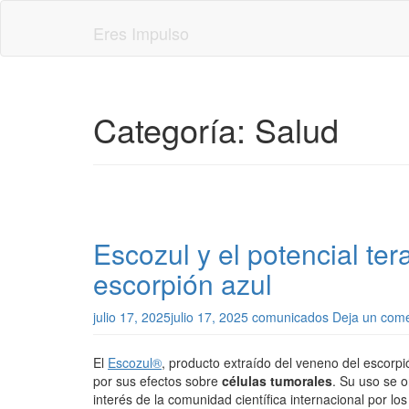
Skip
to
Eres Impulso
main
content
Categoría:
Salud
Escozul y el potencial te
escorpión azul
julio 17, 2025
julio 17, 2025
comunicados
Deja un come
El
Escozul®
, producto extraído del veneno del escorpi
por sus efectos sobre
células tumorales
. Su uso se o
interés de la comunidad científica internacional por lo