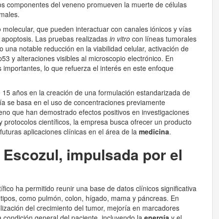
rtos componentes del veneno promueven la muerte de células
rmales.
 molecular, que pueden interactuar con canales iónicos y vías
 la apoptosis. Las pruebas realizadas
in vitro
con líneas tumorales
a notable reducción en la viabilidad celular, activación de
3 y alteraciones visibles al microscopio electrónico. En
 importantes, lo que refuerza el interés en este enfoque
 15 años en la creación de una formulación estandarizada de
ogía se basa en el uso de concentraciones previamente
neno que han demostrado efectos positivos en investigaciones
y protocolos científicos, la empresa busca ofrecer un producto
futuras aplicaciones clínicas en el área de la
medicina
.
 Escozul, impulsada por el
fico ha permitido reunir una base de datos clínicos significativa
s tipos, como pulmón, colon, hígado, mama y páncreas. En
ización del crecimiento del tumor, mejoría en marcadores
la condición general del paciente, incluyendo la
energía
y el