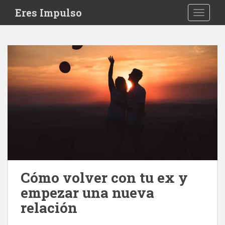
S
Eres Impulso
TOGGLE
k
i
p
t
o
m
a
i
n
c
o
n
t
e
Cómo volver con tu ex y
n
empezar una nueva
t
relación