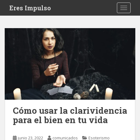
S
Eres Impulso
TOGGLE
k
i
p
t
o
m
a
i
n
c
o
n
t
e
Cómo usar la clarividencia
n
para el bien en tu vida
t
junio 23, 2022
comunicados
Esoterismo