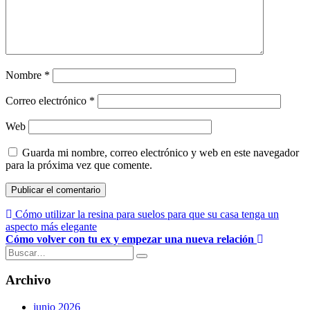
Nombre
*
Correo electrónico
*
Web
Guarda mi nombre, correo electrónico y web en este navegador
para la próxima vez que comente.
Navegación
Cómo utilizar la resina para suelos para que su casa tenga un
aspecto más elegante
de
Cómo volver con tu ex y empezar una nueva relación
entradas
Buscar:
Archivo
junio 2026