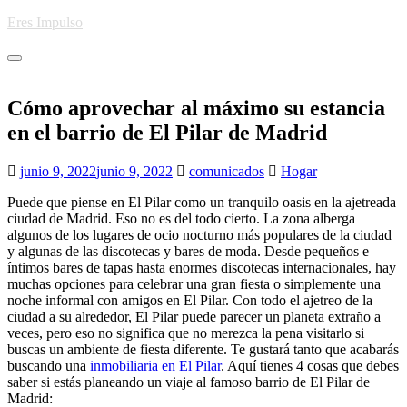
Skip
Eres Impulso
to
main
Toggle
content
navigation
Cómo aprovechar al máximo su estancia
en el barrio de El Pilar de Madrid
junio 9, 2022
junio 9, 2022
comunicados
Hogar
Puede que piense en El Pilar como un tranquilo oasis en la ajetreada
ciudad de Madrid. Eso no es del todo cierto. La zona alberga
algunos de los lugares de ocio nocturno más populares de la ciudad
y algunas de las discotecas y bares de moda. Desde pequeños e
íntimos bares de tapas hasta enormes discotecas internacionales, hay
muchas opciones para celebrar una gran fiesta o simplemente una
noche informal con amigos en El Pilar. Con todo el ajetreo de la
ciudad a su alrededor, El Pilar puede parecer un planeta extraño a
veces, pero eso no significa que no merezca la pena visitarlo si
buscas un ambiente de fiesta diferente. Te gustará tanto que acabarás
buscando una
inmobiliaria en El Pilar
. Aquí tienes 4 cosas que debes
saber si estás planeando un viaje al famoso barrio de El Pilar de
Madrid: