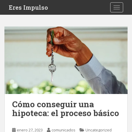
S
Eres Impulso
TOGGLE
k
i
p
t
o
m
a
i
n
c
o
n
t
e
Cómo conseguir una
n
hipoteca: el proceso básico
t
enero 27, 2023
comunicados
Uncategorized