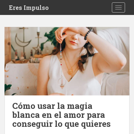
S
Eres Impulso
TOGGLE
k
i
p
t
o
m
a
i
n
c
o
n
t
e
Cómo usar la magia
n
blanca en el amor para
t
conseguir lo que quieres