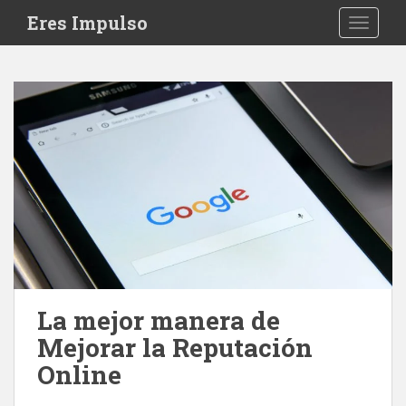
S
Eres Impulso
TOGGLE
k
i
p
t
o
m
a
i
n
c
o
n
t
e
La mejor manera de
n
Mejorar la Reputación
t
Online