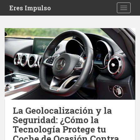
S
Eres Impulso
TOGGLE
k
i
p
t
o
m
a
i
n
c
o
n
t
e
La Geolocalización y la
n
Seguridad: ¿Cómo la
t
Tecnología Protege tu
Coche de Ocasión Contra