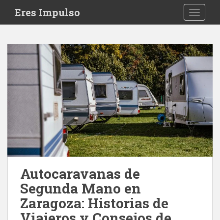
S
Eres Impulso
TOGGLE
k
i
p
t
o
m
a
i
n
c
o
n
t
e
Autocaravanas de
n
Segunda Mano en
t
Zaragoza: Historias de
Viajeros y Consejos de